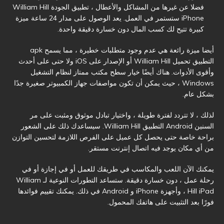
فضلا عن غيرها من المشاكل والأعطال ، تطبيق الجودة William Hill
iPhone ستستمر في العمل. يعد الوصول على مدار 24 ساعة ميزة
كبيرة تتيح لك كسب المال دون خسارة دقيقة واحدة.
أيضا ميزة رائعة هي عدم وجود متطلبات خطيرة ، مما يسمح apk
التطبيق تحميل William Hill أو الإصدار على iOS ولا حتى على أحدث
وأقوى الأدوات. هناك أيضًا خيار سطح مكتب ممتاز لنظام التشغيل
Windows ، حيث يمكن أن تكون مواصفات جهاز الكمبيوتر صغيرة جدًا
بشكل عام.
لذلك ، لا تتردد لفترة طويلة ، واختيار تبادل موثوق ومثبت على مر
السنين Android التطبيق William Hill. سيساعدك ذلك على الشعور
براحة خاصة حتى يحصل كل عميل على الفرص اللازمة لتحسين التوازن
من أي مكان يوجد فيه اتصال إنترنت مستقر.
يمكنك الآن اللعب والمكاسب في طريقك للعمل أو في إجازة أو في
رحلة عمل ، دون خسارة دقيقة. ستساعد التطورات النوعية لـ William
Hill iPad ، وأجهزة iPhone و Android في ذلك. يمكنك تقييم فوائدها
فورًا بعد التثبيت على هاتفك المحمول.