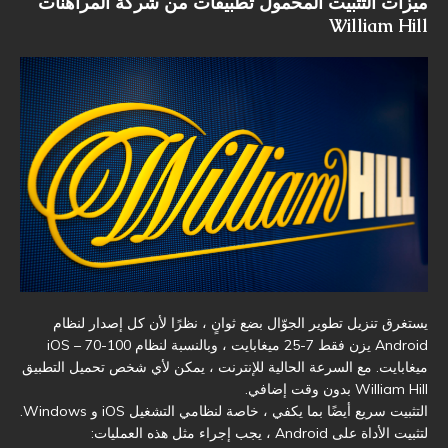
ميزات التثبيت المحمول تطبيقات من شركة المراهنات
William Hill
يستغرق تنزيل تطوير الجوّال بضع ثوانٍ ، نظرًا لأن كل إصدار لنظام
Android يزن فقط 7-25 ميغابايت ، وبالنسبة لنظام iOS – 70-100
ميغابايت. مع السرعة الحالية للإنترنت ، يمكن لأي شخص تحميل التطبيق
William Hill بدون وقت إضافي.
التثبيت سريع أيضًا بما يكفي ، خاصة لنظامي التشغيل iOS و Windows.
لتثبيت الأداة على Android ، يجب إجراء مثل هذه العمليات: