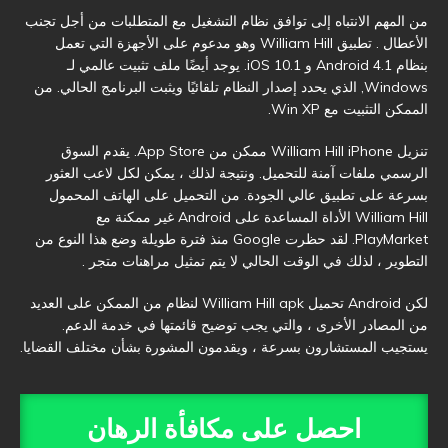
من المهم الانتباه إلى توافق نظام التشغيل مع المتطلبات من أجل تجنب
الأعطال . تطبيق William Hill وهو مدعوم على الأجهزة التي تعمل
بنظام Android 4.1 و iOS 10.1. يوجد أيضًا ملف تثبيت عالمي لـ
Windows, الذي يحدد إصدار النظام تلقائيًا ويثبت البرنامج الحالي. من
الممكن التثبيت مع Win XP.
تنزيل William Hill iPhone ممكن من App Store. يقدم السوق
الرسمي ملفات آمنة للتحميل. ونتيجة لذلك ، يمكن لكل لاعب العثور
بسرعة على تطبيق عالي الجودة. من التحميل على الهاتف المحمول
William Hill الأداة المساعدة على Android غير ممكنة مع
PlayMarket. لقد حظرت Google منذ فترة طويلة وضع هذا النوع من
التطوير ، لذلك في الوقت الحالي لا يتم تمثيل مراهنات متجر .
لكن Android تحميل William Hill apk لنظام من الممكن على العديد
من المصادر الأخرى ، والتي يجب توضيح قائمتها في خدمة الدعم.
يستجيب المستشارون بسرعة ، ويقدمون المشورة بشأن مختلف القضايا.
احصل على مكافأة الرهان