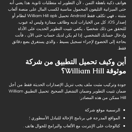
هواتف ذكية باهظة الثمن ، لأن التطوير له متطلبات ثانوية. هذا يعني أنه
حتى الميزانية التليفون المحمول مناسبة لكسب المال على منصة ألعاب
مثبتة ، فهي تكلف فقط Android تحميل William Hill apk لنظام أو
إصدار iOS. كل من الخيارات لديه وظائف ممتازة وليس له عيوب.
للتحقق من ذلك شخصيًا ، يكفي تثبيت التطوير الحديث على الأداة
وإدخال حسابك الشخصي. إذا لم يكن لديك حساب حتى الآن ، فأنت
بحاجة إلى الخضوع لإجراء تسجيل بسيط ، والذي يستغرق بضع دقائق
فقط.
أين وكيف تحميل التطبيق من شركة
موثوقة William Hill؟
جودة وتركيب مثبت ملف يجب تنزيل الإصدارات الحديثة فقط من أجل
ضمان تثبيت التطوير وضمان التشغيل الصحيح. تحميل التطبيق William
Hill ممكن من هذه المصادر:
الرسمية موقع شركة
المواقع المدرجة في برنامج الإحالة للتبادل الأسطوري ؛
كتالوجات على الإنترنت مع الألعاب والبرامج للجوال هاتف .