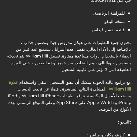
في مثل هذه الاختلافات:
للمراهنة الرياضية.
نسخة البنغو.
فائدة لقسم فيغاس.
تحتوي جميع التطورات على هيكل مدروس جيدًا وتصميم جذاب ،
بالإضافة إلى الأداء العالي. بفضل هذه المزايا ، يستمتع عدد كبير من
العملاء باستخدام أدوات مساعدة ممتازة. تطبيق William Hill يتم تحديثه
باستمرار ، وبالتالي ، يتم التخلص من جميع أوجه القصور ، حتى العيوب
الطفيفة التي لا تؤثر على قابلية التشغيل.
مع برامج عالية الجودة يمكنك أن تنفق التسجيل , تلقي واستخدام
علاوة
William Hill
, لمشاهدة النتائج المباشرة , فضلا عن تجديد الحساب
وسحب الأموال المكتسبة. تتوفر تطبيقات William Hill iPhone و iPad
و iPod و Apple Watch على App Store وعلى الموقع الرسمي لهذه
الأنواع من الترفيه.
tالبنغو ؛
كازينو وكازينو مباشر ؛