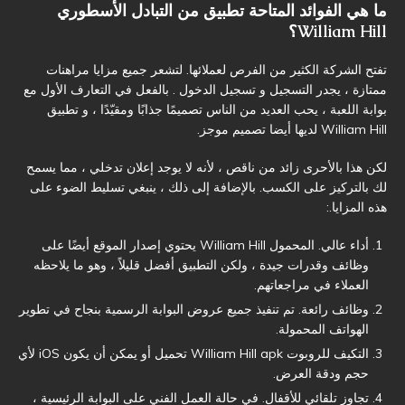
ما هي الفوائد المتاحة تطبيق من التبادل الأسطوري
William Hill؟
تفتح الشركة الكثير من الفرص لعملائها. لتشعر جميع مزايا مراهنات
ممتازة ، يجدر التسجيل و تسجيل الدخول . بالفعل في التعارف الأول مع
بوابة اللعبة ، يحب العديد من الناس تصميمًا جذابًا ومقيّدًا ، و تطبيق
William Hill لديها أيضا تصميم موجز.
لكن هذا بالأحرى زائد من ناقص ، لأنه لا يوجد إعلان تدخلي ، مما يسمح
لك بالتركيز على الكسب. بالإضافة إلى ذلك ، ينبغي تسليط الضوء على
هذه المزايا.:
أداء عالي. المحمول William Hill يحتوي إصدار الموقع أيضًا على
وظائف وقدرات جيدة ، ولكن التطبيق أفضل قليلاً ، وهو ما يلاحظه
العملاء في مراجعاتهم.
وظائف رائعة. تم تنفيذ جميع عروض البوابة الرسمية بنجاح في تطوير
الهواتف المحمولة.
التكيف للروبوت William Hill apk تحميل أو يمكن أن يكون iOS لأي
حجم ودقة العرض.
تجاوز تلقائي للأقفال. في حالة العمل الفني على البوابة الرئيسية ،